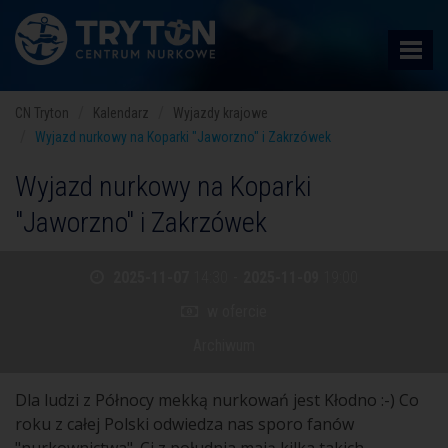
CN Tryton
Kalendarz
Wyjazdy krajowe
Wyjazd nurkowy na Koparki "Jaworzno" i Zakrzówek
Wyjazd nurkowy na Koparki
"Jaworzno" i Zakrzówek
2025-11-07
14:30
-
2025-11-09
19:00
w ofercie
Archiwum
Dla ludzi z Północy mekką nurkowań jest Kłodno :-) Co
roku z całej Polski odwiedza nas sporo fanów