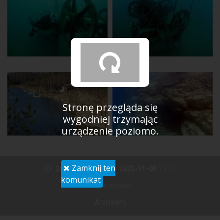
Stronę przegląda się
wygodniej trzymając
urządzenie poziomo.
Zamknij ten
2025-11-07
14:30
-
2025-11-09
19:00
komunikat
w ofercie
Archiwum